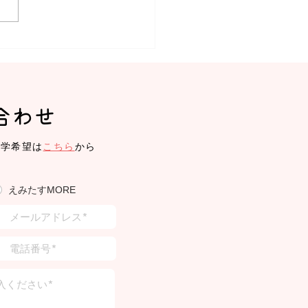
みたす】体操教室、リト
ク
合わせ
見学希望は
こちら
から
えみたすMORE