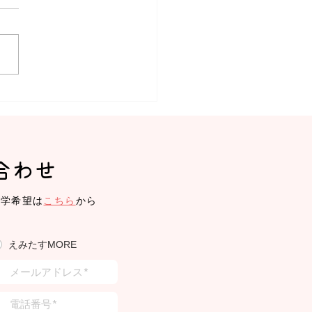
みたす】体操教室、リト
ク
合わせ
見学希望は
こちら
から
えみたすMORE