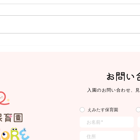
【えみたす】Summer
【え
Festival 🎋🌻
ミッ
お問い
入園のお問い合わせ、
えみたす保育園