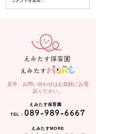
コメントを追加…
【えみたす】Summer
【えみたす】体
Festival 🎋🌻
リトミック
見学、お問い合わせはお気軽にお電
話ください。
えみたす保育園
089-989-6667
TEL：
えみたすMORE