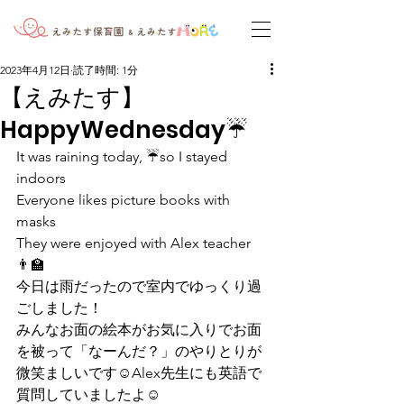
2023年4月12日
読了時間: 1分
【えみたす】
HappyWednesday☔️
It was raining today, ☔️so I stayed 
indoors
Everyone likes picture books with 
masks
They were enjoyed with Alex teacher 
👨‍🏫 
今日は雨だったので室内でゆっくり過
ごしました！
みんなお面の絵本がお気に入りでお面
を被って「なーんだ？」のやりとりが
微笑ましいです☺️Alex先生にも英語で
質問していましたよ☺️