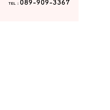
089-909-3367
TEL：
お問い合わせ
入園のお問い合わせ、見学希望は
こちら
から
えみたす保育園
えみたすMORE