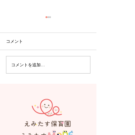
コメント
コメントを追加…
【えみたす】Summer
【えみたす】体
Festival 🎋🌻
リトミック