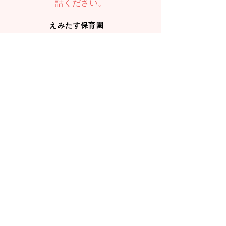
話ください。
えみたす保育園
089-989-6667
TEL：
えみたすMORE
089-909-3367
TEL：
お問い合わせ
入園のお問い合わせ、見学希望は
こちら
から
えみたす保育園
えみたすMORE