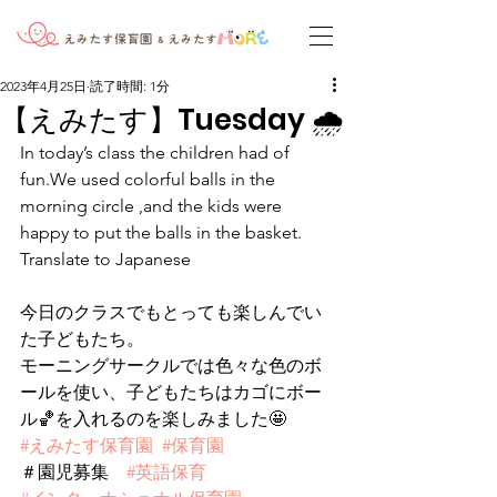
2023年4月25日
読了時間: 1分
【えみたす】Tuesday 🌧
In today’s class the children had of 
fun.We used colorful balls in the 
morning circle ,and the kids were 
happy to put the balls in the basket.
Translate to Japanese
今日のクラスでもとっても楽しんでい
た子どもたち。
モーニングサークルでは色々な色のボ
ールを使い、子どもたちはカゴにボー
ル🏀を入れるのを楽しみました🤩
#えみたす保育園
#保育園
＃園児募集　
#英語保育