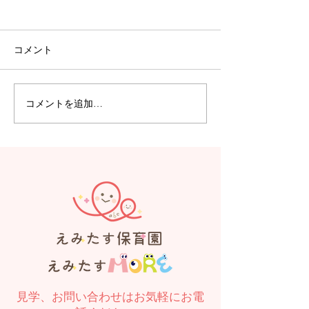
コメント
コメントを追加…
【えみたす】Summer
【えみたす】体
Festival 🎋🌻
リトミック
見学、お問い合わせはお気軽にお電