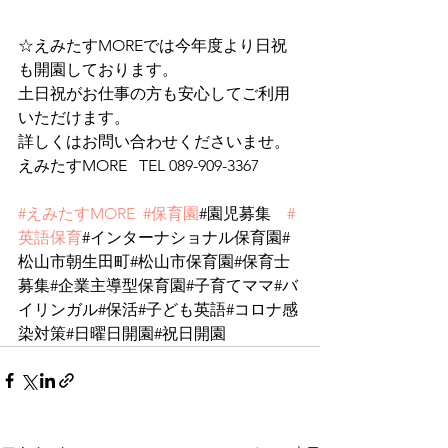
☆えみたすMOREでは今年度より日祝
も開園しております。
土日祝がお仕事の方も安心してご利用
いただけます。　
詳しくはお問い合わせくださいませ。
えみたすMORE   TEL 089-909-3367
#えみたすMORE
#保育園
#園児募集　
#
英語保育
#インターナショナル保育園#
松山市朝生田町#松山市保育園#保育士
募集#企業主導型保育園#子育てママ#バ
イリンガル#保活#子ども英語#コロナ感
染対策#日曜日開園#祝日開園