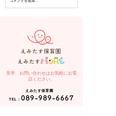
コメントを追加…
【えみたす】Summer
【えみたす】体
Festival 🎋🌻
リトミック
見学、お問い合わせはお気軽にお電
話ください。
えみたす保育園
089-989-6667
TEL：
えみたすMORE