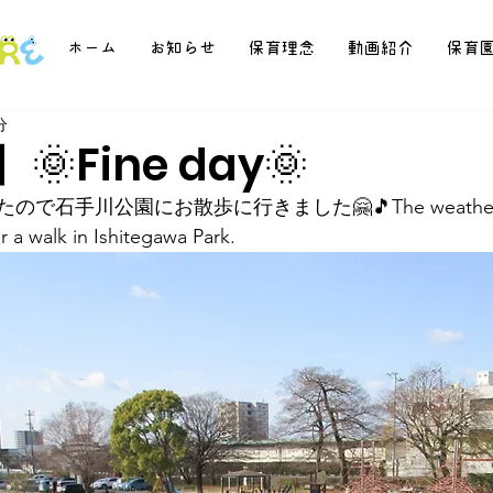
ホーム
お知らせ
保育理念
動画紹介
保育
分
🌞Fine day🌞
石手川公園にお散歩に行きました🤗🎵The weather wa
r a walk in Ishitegawa Park.