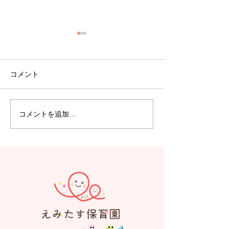
コメント
コメントを追加…
【えみたす】Summer
【えみたす】体
Festival 🎋🌻
リトミック