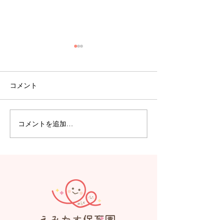
コメント
コメントを追加…
【えみたす】Summer
【えみたす】体
Festival 🎋🌻
リトミック