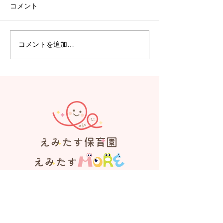
コメント
コメントを追加…
【えみたす】Summer
【えみたす】体
Festival 🎋🌻
リトミック
見学、お問い合わせはお気軽にお電
話ください。
えみたす保育園