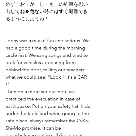
必ず「お・か・し・も」の約束を思い
出してね🍀危ない時にはすぐ避難でき
るようにしようね！
Today was a mix of fun and serious. We 
had a good time during the morning 
circle first. We sang songs and tried to 
look for vehicles appearing from 
behind the door, telling our teachers 
what we could see: "Look ! Iit's a CAR 
!"
Then on a more serious note we 
practiced the evacuation in case of 
earthquake. Put on your safety hat, hide 
under the table and when going to the 
safe place, always remember the O-Ka-
Shi-Mo promise. It can be 
overwhelming but we all did a great 