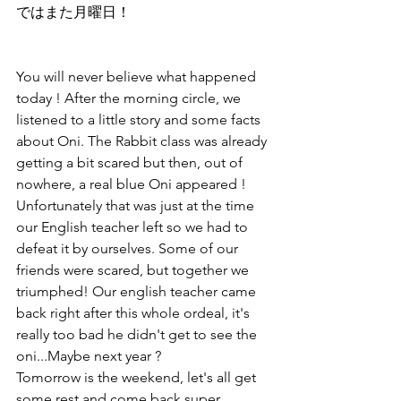
ではまた月曜日！
You will never believe what happened 
today ! After the morning circle, we 
listened to a little story and some facts 
about Oni. The Rabbit class was already 
getting a bit scared but then, out of 
nowhere, a real blue Oni appeared ! 
Unfortunately that was just at the time 
our English teacher left so we had to 
defeat it by ourselves. Some of our 
friends were scared, but together we 
triumphed! Our english teacher came 
back right after this whole ordeal, it's 
really too bad he didn't get to see the 
oni...Maybe next year ?
Tomorrow is the weekend, let's all get 
some rest and come back super 