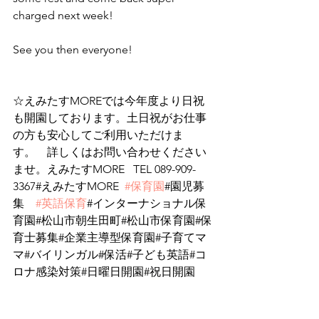
charged next week!
See you then everyone!
☆えみたすMOREでは今年度より日祝
も開園しております。土日祝がお仕事
の方も安心してご利用いただけま
す。　詳しくはお問い合わせください
ませ。えみたすMORE   TEL 089-909-
3367#えみたすMORE  
#保育園
#園児募
集　
#英語保育
#インターナショナル保
育園#松山市朝生田町#松山市保育園#保
育士募集#企業主導型保育園#子育てマ
マ#バイリンガル#保活#子ども英語#コ
ロナ感染対策#日曜日開園#祝日開園