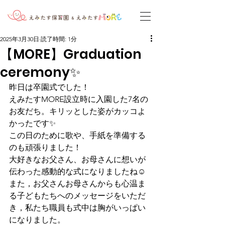
2025年3月30日
読了時間: 1分
【MORE】Graduation
ceremony✨
昨日は卒園式でした！
えみたすMORE設立時に入園した7名の
お友だち。キリッとした姿がカッコよ
かったです✨
この日のために歌や、手紙を準備する
のも頑張りました！
大好きなお父さん、お母さんに想いが
伝わった感動的な式になりましたね☺️
また，お父さんお母さんからも心温ま
る子どもたちへのメッセージをいただ
き，私たち職員も式中は胸がいっぱい
になりました。