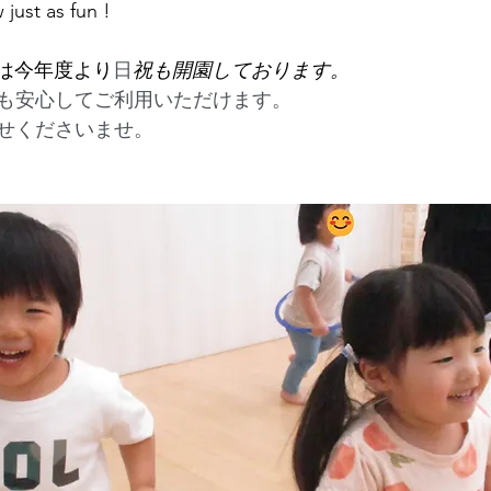
just as fun !
では今年度より
日
祝も開園しております。
も安心してご利用いただけます。　
せくださいませ。