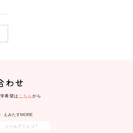
みたす】体操教室、リト
ク
合わせ
見学希望は
こちら
から
えみたすMORE