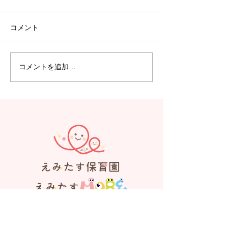
コメント
コメントを追加…
【えみたす】Summer
【えみたす】体
Festival 🎋🌻
リトミック
見学、お問い合わせはお気軽にお電
話ください。