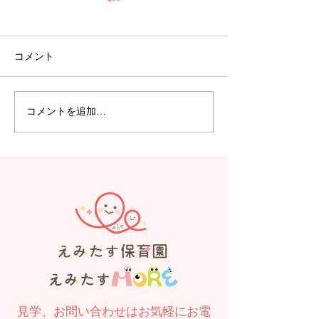
コメント
コメントを追加…
【えみたす】Summer
【えみたす】体
Festival 🎋🌻
リトミック
見学、お問い合わせはお気軽にお電