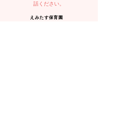
話ください。
えみたす保育園
089-989-6667
TEL：
えみたすMORE
089-909-3367
TEL：
お問い合わせ
入園のお問い合わせ、見学希望は
こちら
から
えみたす保育園
えみたすMORE