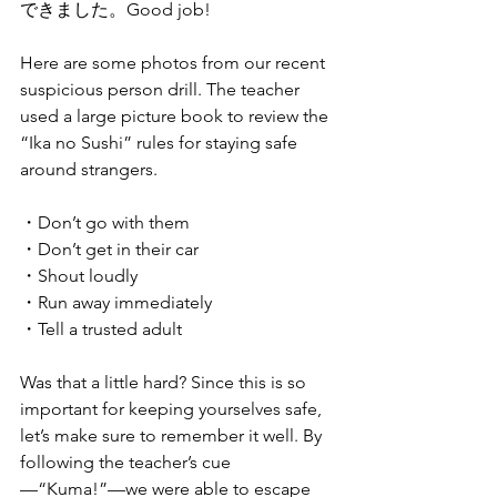
できました。Good job!
Here are some photos from our recent 
suspicious person drill. The teacher 
used a large picture book to review the 
“Ika no Sushi” rules for staying safe 
around strangers.
・Don’t go with them
・Don’t get in their car
・Shout loudly
・Run away immediately
・Tell a trusted adult
Was that a little hard? Since this is so 
important for keeping yourselves safe, 
let’s make sure to remember it well. By 
following the teacher’s cue
—“Kuma!”—we were able to escape 