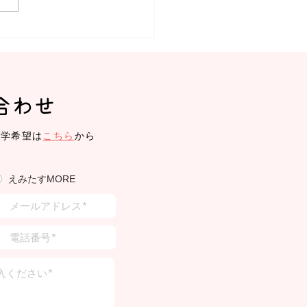
みたす】体操教室、リト
ク
合わせ
見学希望は
こちら
から
えみたすMORE