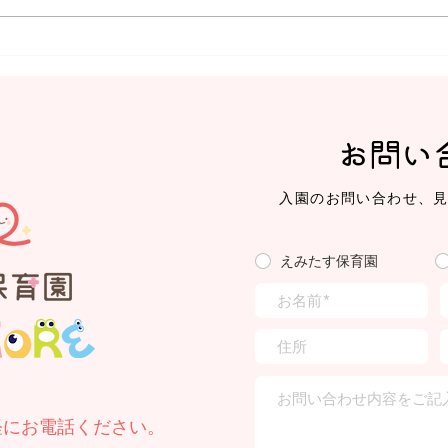
【えみたす】Summer
【え
Festival 🎋🌻
ミッ
お問い
入園のお問い合わせ、
えみたす保育園
軽にお電話ください。