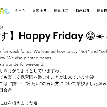
ホーム
お知らせ
保育理念
動画紹介
保育
1分
Happy Friday 😁☀️
ly fun week for us. We learned how to say “hot” and “co
rty. We also planted beans.
ve a wonderful weekend.
り５月がこようとしていますね。
ても楽しく保育園を過ごすことが出来ています🤩
は〝熱い”〝冷たい”の言い方について学びました🧊🔥
日会🎉
に豆を植えました🪴