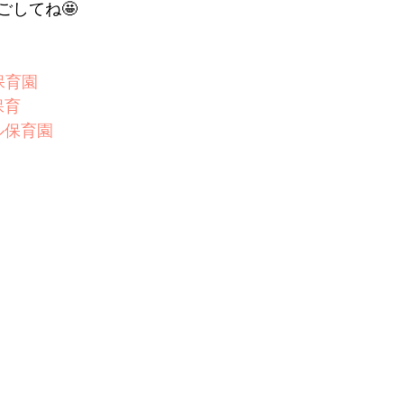
ごしてね🤩
保育園
保育
ル保育園