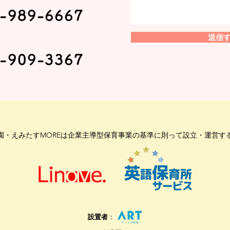
-989-6667
送信
-909-3367
園・えみたすMOREは企業主導型保育事業の基準に則って設立・運営す
設置者
：