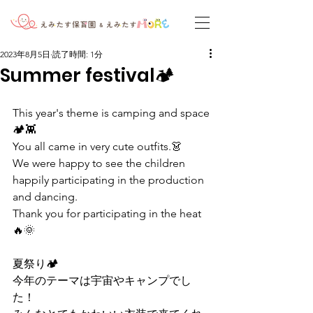
2023年8月5日
読了時間: 1分
Summer festival🏕
This year's theme is camping and space
🏕👾
You all came in very cute outfits.👗
We were happy to see the children 
happily participating in the production 
and dancing.
Thank you for participating in the heat
🔥🌞
夏祭り🏕
今年のテーマは宇宙やキャンプでし
た！