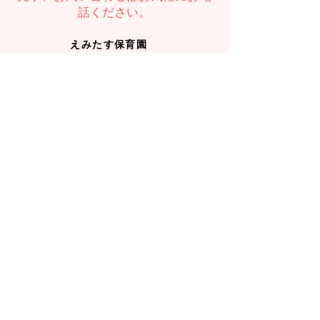
話ください。
えみたす保育園
089-989-6667
TEL：
えみたすMORE
089-909-3367
TEL：
お問い合わせ
入園のお問い合わせ、見学希望は
こちら
から
えみたす保育園
えみたすMORE