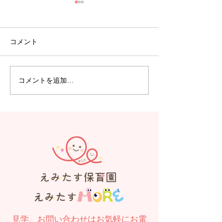
コメント
コメントを追加…
【えみたす】Summer
【えみたす】体
Festival 🎋🌻
リトミック
見学、お問い合わせはお気軽にお電