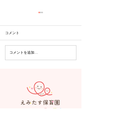
コメント
コメントを追加…
【えみたす】Summer
【えみたす】体
Festival 🎋🌻
リトミック