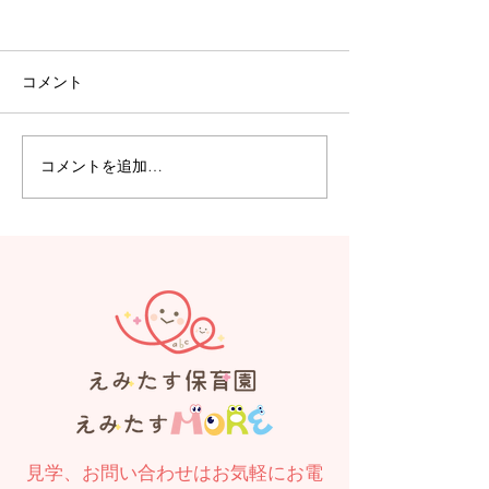
コメント
コメントを追加…
【えみたす】Summer
【えみたす】体
Festival 🎋🌻
リトミック
見学、お問い合わせはお気軽にお電