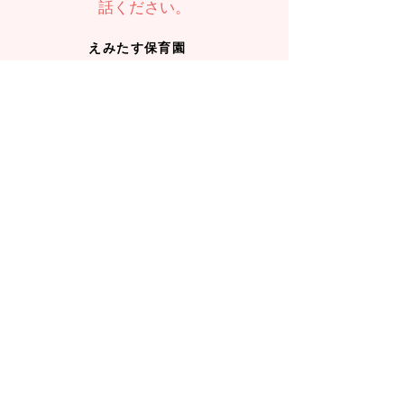
話ください。
えみたす保育園
089-989-6667
TEL：
えみたすMORE
089-909-3367
TEL：
お問い合わせ
入園のお問い合わせ、見学希望は
こちら
から
えみたす保育園
えみたすMORE