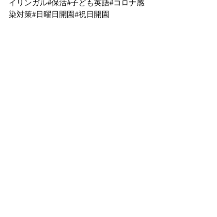
イリンガル#保活#子ども英語#コロナ感
染対策#日曜日開園#祝日開園  